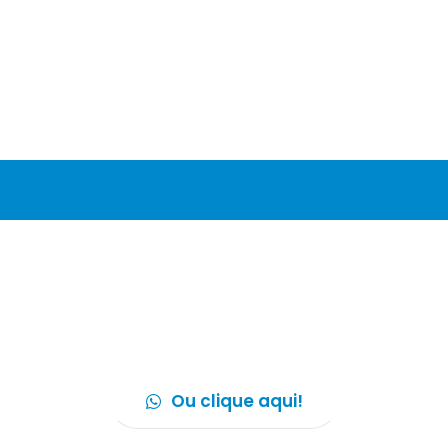
Agende seu atendimento
Agendamento por WhatsApp
(12) 99794-9823
Ou clique aqui!